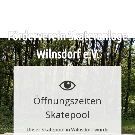
Skip
to
content
Förderverein Skateranlage
Wilnsdorf e.V.
Öffnungszeiten
Skatepool
Unser Skatepool in Wilnsdorf wurde