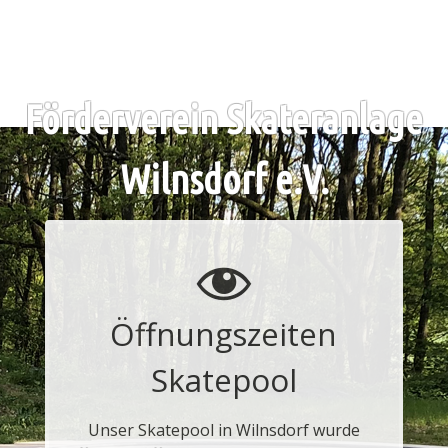
Skip
to
content
Förderverein Skateranlage
Wilnsdorf e.V.
Öffnungszeiten
Skatepool
Unser Skatepool in Wilnsdorf wurde